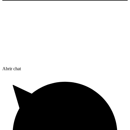
Síguenos
Fb
Li
Ig
Abrir chat