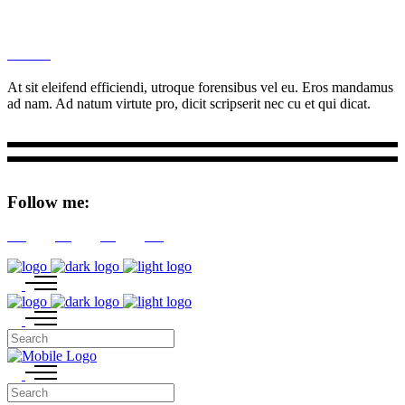
M
Ottar.
At sit eleifend efficiendi, utroque forensibus vel eu. Eros mandamus
ad nam. Ad natum virtute pro, dicit scripserit nec cu et qui dicat.
Follow me:
Tw
Be
Fb
Pin
M
M
M