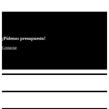
¡Pídenos presupuesto!
Contactar
aliques@aliques.com
691 356 136
C/ Olivar, 12
Catarroja – Valencia